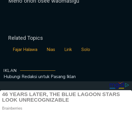
Meno ohori osee waomasigu
Related Topics
Fajar Halawa
Nias
Lirik
Solo
IKLAN
Hubungi Redaksi untuk
Pasang Iklan