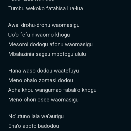
Tumbu wekoko fatahisa lua-lua
Awai drohu-drohu waomasigu
Uo'o fefu niwaomo khogu
Mesoroi dodogu afonu waomasigu
Mbalazinia sageu mbotogu ululu
Hana waso dodou waatefuyu
Meno ohalo zomasi dodou
Aoha khou wangumao fabali'o khogu
Meno ohori osee waomasigu
No'utuno lala wa'aurigu
Ena'o aboto badodou