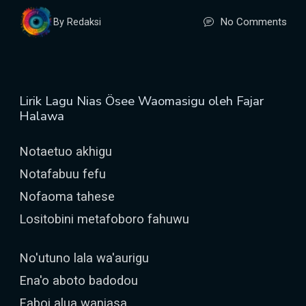
No Comments
By Redaksi
Lirik Lagu Nias Ösee Waomasigu oleh Fajar
Halawa
Notaetuo akhigu
Notafabuu fefu
Nofaoma tahese
Lositobini metafoboro fahuwu
No'utuno lala wa'aurigu
Ena'o aboto badodou
Faboi alua waniasa