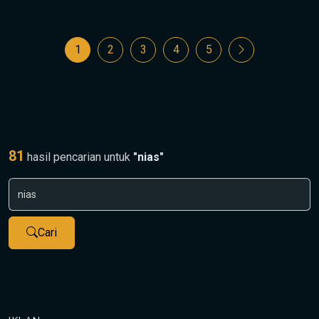
1
2
3
4
5
81
hasil pencarian untuk
"nias"
Cari