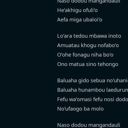
Naso dodou mangandauli
He'akhigu ofuli'o
Aefa miga ubaloi'o
Lo'ara tedou mbawa inoto
Amuatau khogu nofabo'o
O'ohe fonagu niha bo'o
Ono matua sino tehongo
Baluaha gido sebua no'uhan
Baluaha hunambou laedurum
Fefu wa'omasi fefu nosi dod
No'ufaogo ba molo
Naso dodou mangandauli