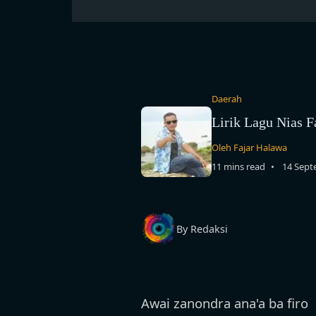
Daerah
Lirik Lagu Nias F
Oleh Fajar Halawa
11 mins read
14 Sept
By Redaksi
Awai zanondra ana'a ba firo