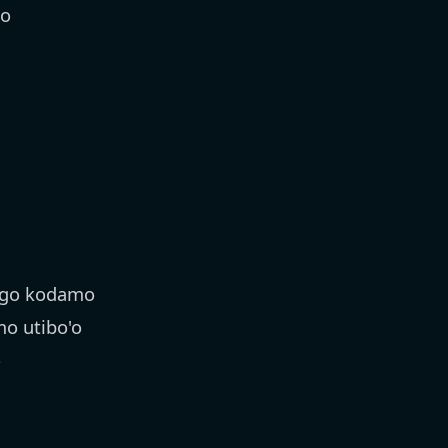
do
igo kodamo
o utibo'o
o