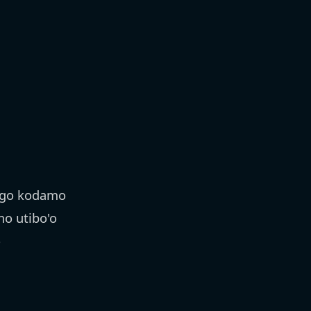
igo kodamo
o utibo'o
o