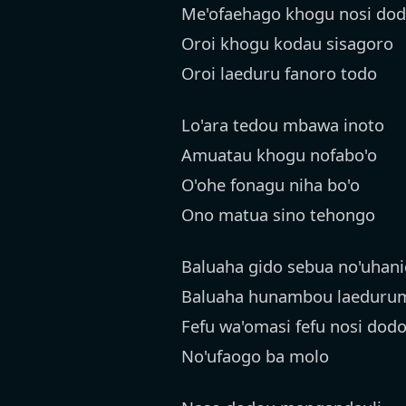
Me'ofaehago khogu nosi do
Oroi khogu kodau sisagoro
Oroi laeduru fanoro todo
Lo'ara tedou mbawa inoto
Amuatau khogu nofabo'o
O'ohe fonagu niha bo'o
Ono matua sino tehongo
Baluaha gido sebua no'uhan
Baluaha hunambou laedurum
Fefu wa'omasi fefu nosi dod
No'ufaogo ba molo