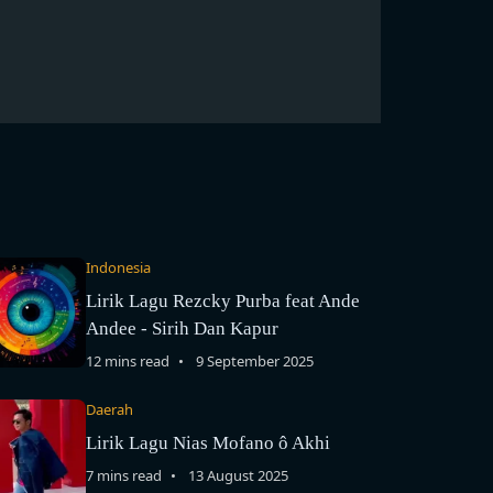
Indonesia
Lirik Lagu Rezcky Purba feat Ande
Andee - Sirih Dan Kapur
12 mins read
9 September 2025
Daerah
Lirik Lagu Nias Mofano ô Akhi
7 mins read
13 August 2025