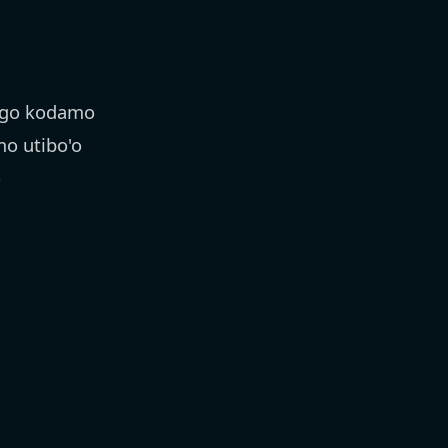
igo kodamo
o utibo'o
o