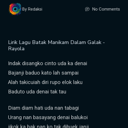
No Comments
By Redaksi
Lirik Lagu Batak Manikam Dalam Galak -
Rayola
Indak disangko cinto uda ka denai
Bajanji baduo kato lah sampai
Alah takicuiah diri rupo elok laku
Baduto uda denai tak tau
Diam diam hati uda nan tabagi
Urang nan basayang denai balukoi
jikok ka bak nan ko tak dibuek janji