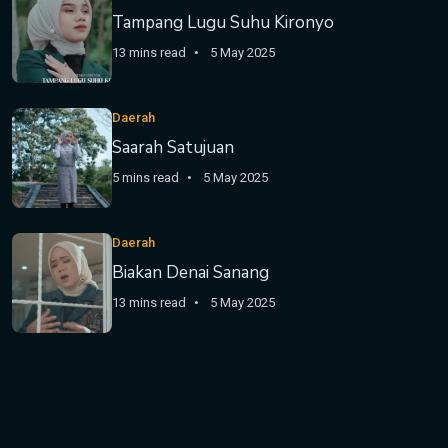
Tampang Lugu Suhu Kironyo
13 mins read
5 May 2025
Daerah
Saarah Satujuan
5 mins read
5 May 2025
Daerah
Biakan Denai Sanang
13 mins read
5 May 2025