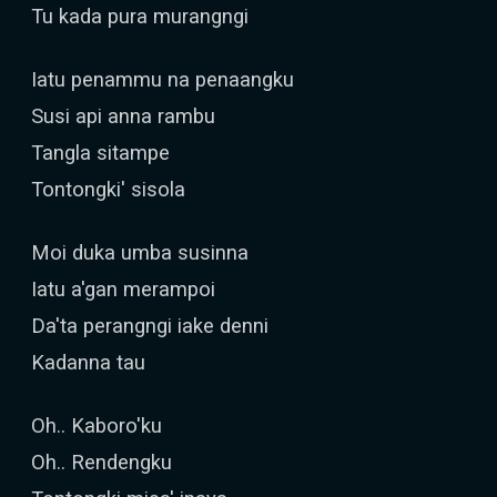
Tu kada pura murangngi
Iatu penammu na penaangku
Susi api anna rambu
Tangla sitampe
Tontongki' sisola
Moi duka umba susinna
Iatu a'gan merampoi
Da'ta perangngi iake denni
Kadanna tau
Oh.. Kaboro'ku
Oh.. Rendengku