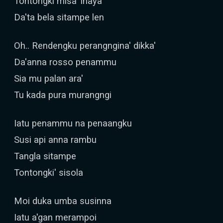
Tontongki misa' inaya
Da'ta bela sitampe len
Oh.. Rendengku perangngina' dikka'
Da'anna rosso penammu
Sia mu palan ara'
Tu kada pura murangngi
Iatu penammu na penaangku
Susi api anna rambu
Tangla sitampe
Tontongki' sisola
Moi duka umba susinna
Iatu a'gan merampoi