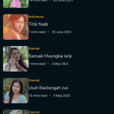
14 mins read
30 June 2025
Indonesia
Titik Nadir
7 mins read
25 June 2025
Daerah
Bansaik Maungkai Janji
7 mins read
5 May 2025
Daerah
Usah Basilengah Juo
13 mins read
5 May 2025
Daerah