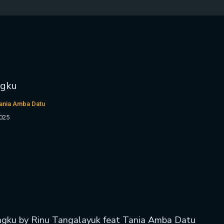
ngku
Tania Amba Datu
025
ngku by Rinu Tangalayuk feat Tania Amba Datu