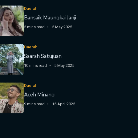
Daerah
Bansaik Maungkai Janji
5 mins read
5 May 2025
Daerah
Saarah Satujuan
10 mins read
5 May 2025
Daerah
Aceh Minang
9 mins read
15 April 2025