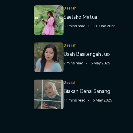
Daerah
Saelako Matua
13 mins read
30 June 2025
Daerah
Usah Basilengah Juo
7 mins read
5 May 2025
Daerah
Biakan Denai Sanang
11 mins read
5 May 2025