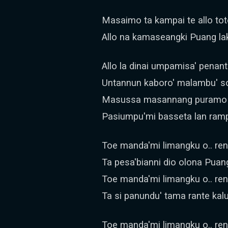
Masaimo ta kampai te allo to
Allo na kamaseangki Puang la
Allo la dinai umpamisa' penan
Untannun kaboro' malambu' s
Masussa masannang puramo t
Pasiumpu'mi basseta lan ram
Toe manda'mi limangku o.. re
Ta pesa'bianni dio olona Puan
Toe manda'mi limangku o.. re
Ta si panundu' tama rante kalu
Toe manda'mi limangku o.. re