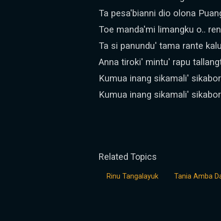
Ta pesa'bianni dio olona Puan
Toe manda'mi limangku o.. re
Ta si panundu' tama rante kalu
Anna tiroki' mintu' rapu tallang
Kumua inang sikamali' sikabor
Kumua inang sikamali' sikabor
Related Topics
Rinu Tangalayuk
Tania Amba D