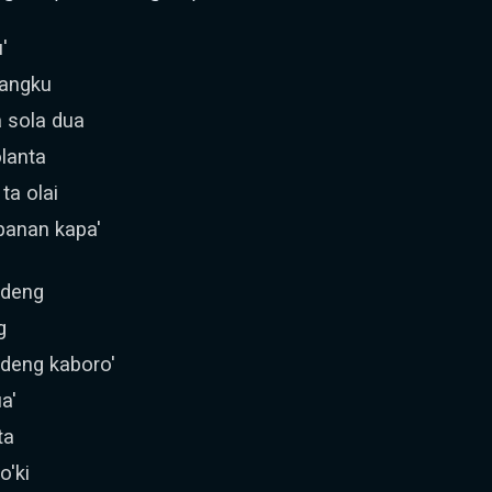
'
nangku
 sola dua
olanta
a olai
panan kapa'
ndeng
g
ndeng kaboro'
a'
ta
o'ki