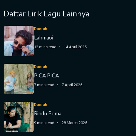
Daftar Lirik Lagu Lainnya
Daerah
Lahmaoi
12 mins read
14 April 2025
Daerah
PICA PICA
7 mins read
7 April 2025
Daerah
Rindu Poma
9 mins read
28 March 2025