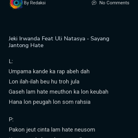
No Comments
By Redaksi
Jeki Irwanda Feat Uli Natasya - Sayang
Jantong Hate
L:
Umpama kande ka rap abeh dah
Lon ilah-ilah beu hu troh jula
Gaseh lam hate meuthon ka lon keubah
Hana lon peugah lon som rahsia
P:
Pakon jeut cinta lam hate neusom