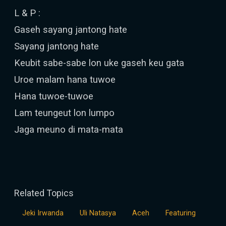
L & P :
Gaseh sayang jantong hate
Sayang jantong hate
Keubit sabe-sabe lon uke gaseh keu gata
Uroe malam hana tuwoe
Hana tuwoe-tuwoe
Lam teungeut lon lumpo
Jaga meuno di mata-mata
Related Topics
Jeki Irwanda
Uli Natasya
Aceh
Featuring