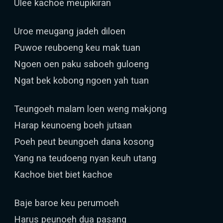
Ulee kachoe meupikiran
Uroe meugang jadeh diloen
Puwoe reuboeng keu mak tuan
Ngoen oen paku saboeh guloeng
Ngat bek kobong ngoen yah tuan
Teungoeh malam loen weng makjong
Harap keunoeng boeh jutaan
Poeh peut beungoeh dana kosong
Yang na teudoeng nyan keuh utang
Kachoe biet biet kachoe
Baje baroe keu perumoeh
Harus peunoeh dua pasang