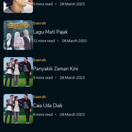
5 mins read
28 March 2025
Daerah
Lagu Mati Pajak
12 mins read
28 March 2025
Daerah
Panyakik Zaman Kini
9 mins read
28 March 2025
Daerah
Caia Uda Diak
8 mins read
28 March 2025