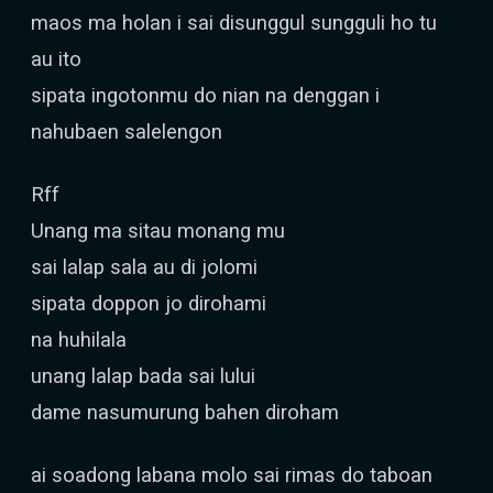
maos ma holan i sai disunggul sungguli ho tu
au ito
sipata ingotonmu do nian na denggan i
nahubaen salelengon
Rff
Unang ma sitau monang mu
sai lalap sala au di jolomi
sipata doppon jo dirohami
na huhilala
unang lalap bada sai lului
dame nasumurung bahen diroham
ai soadong labana molo sai rimas do taboan