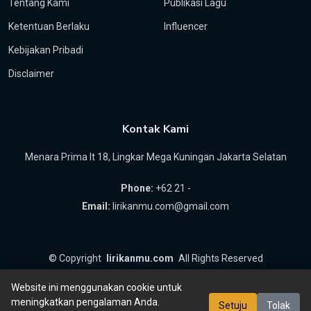
Tentang Kami
Publikasi Lagu
Ketentuan Berlaku
Influencer
Kebijakan Pribadi
Disclaimer
Kontak Kami
Menara Prima lt 18, Lingkar Mega Kuningan Jakarta Selatan
Phone:
+62 21 -
Email:
lirikanmu.com@gmail.com
©
Copyright
lirikanmu.com
All Rights Reserved
by
Hartanta ID
Website ini menggunakan cookie untuk
meningkatkan pengalaman Anda.
Setuju
Tolak