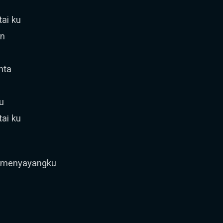
ai ku
an
nta
u
ai ku
h menyayangku