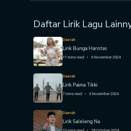
Daftar Lirik Lagu Lainn
Daerah
Lirik Bunga Harotas
11 mins read
6 November 2024
Daerah
Lirik Paima Tikki
7 mins read
6 November 2024
Daerah
Lirik Saleleng Na
10 mins read
28 October 2024