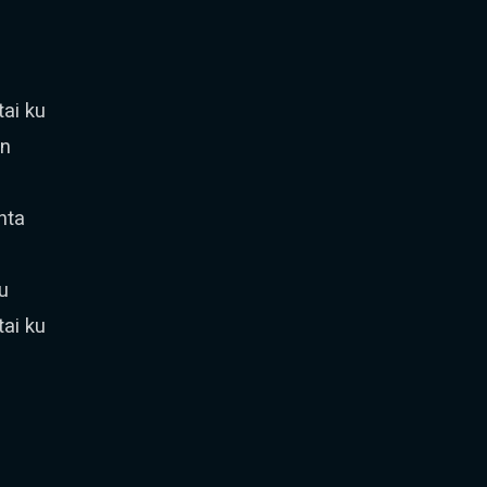
ai ku
an
nta
u
ai ku