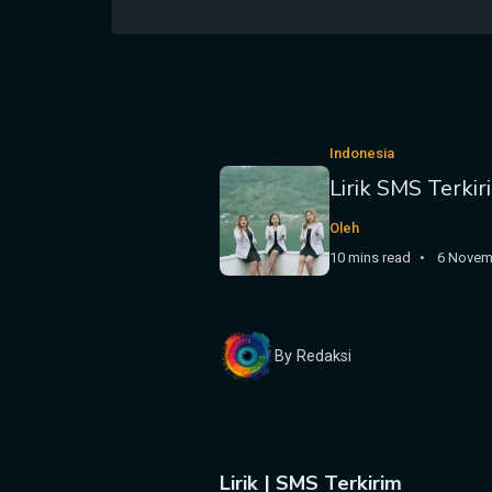
Indonesia
Lirik SMS Terkir
Oleh
10 mins read
6 Novem
By Redaksi
Lirik | SMS Terkirim