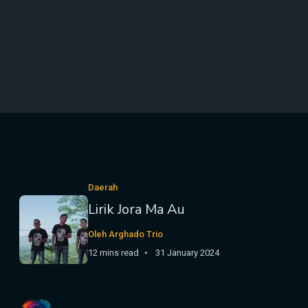
Daerah
Lirik Jora Ma Au
Oleh Arghado Trio
12 mins read
31 January 2024