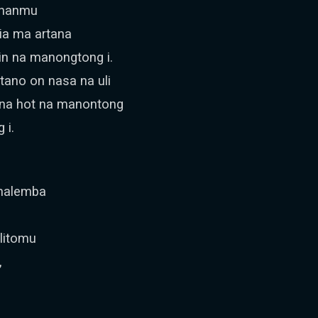
uhanmu
dia ma artana
in na manongtong i.
tano on nasa na uli
a na hot na manontong
 i.
rnalemba
litomu
,