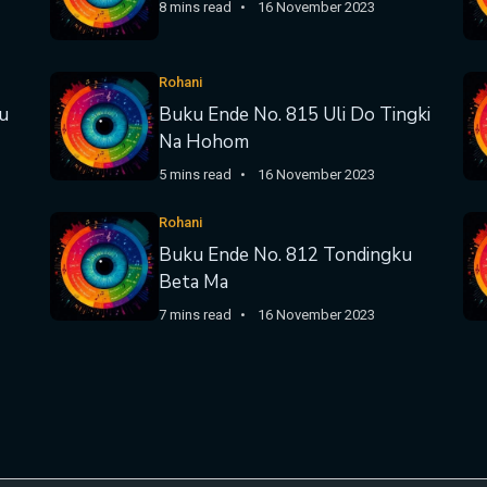
8 mins read
16 November 2023
Rohani
u
Buku Ende No. 815 Uli Do Tingki
Na Hohom
5 mins read
16 November 2023
Rohani
Buku Ende No. 812 Tondingku
Beta Ma
7 mins read
16 November 2023