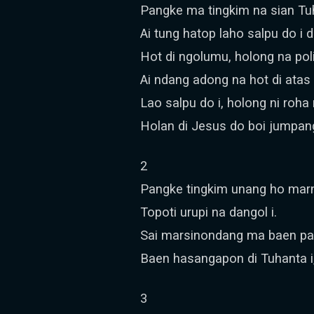
Pangke ma tingkim na sian T
Ai tung hatop laho salpu do i 
Hot di ngolumu, holong na pol
Ai ndang adong na hot di atas 
Lao salpu do i, holong ni roh
Holan di Jesus do boi jumpang
2
Pangke tingkim unang ho ma
Topoti urupi na dangol i.
Sai marsinondang ma baen pa
Baen hasangapon di Tuhanta i
3