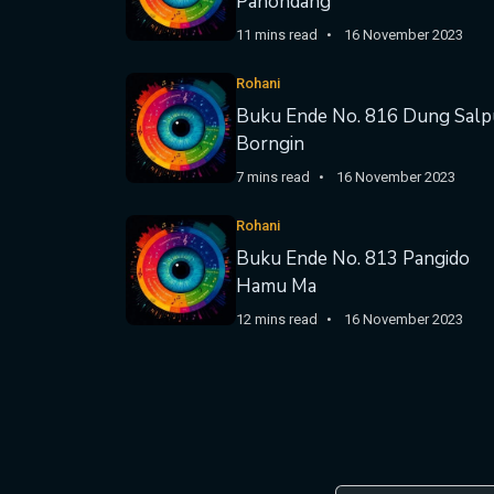
Panondang
11 mins read
16 November 2023
Rohani
Buku Ende No. 816 Dung Salp
Borngin
7 mins read
16 November 2023
Rohani
Buku Ende No. 813 Pangido
Hamu Ma
12 mins read
16 November 2023