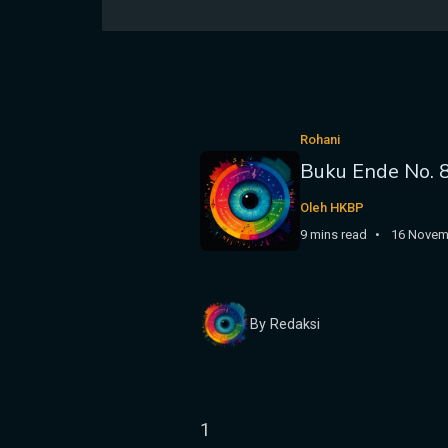
Rohani
Buku Ende No. 
Oleh HKBP
9 mins read
16 Novem
By Redaksi
1