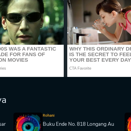
ya
Rohani
sar
Buku Ende No. 818 Longang Au