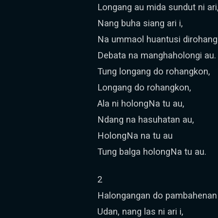
Longang au mida sundut ni ari
Nang buha siang ari i,
Na ummaol huantusi dirohang
Debata na manghaholongi au.
Tung longang do rohangkon,
Longang do rohangkon,
Ala ni holongNa tu au,
Ndang na hasuhatan au,
HolongNa na tu au
Tung balga holongNa tu au.
2
Halongangan do pambahena
Udan, nang las ni ari i,