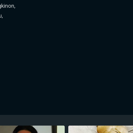
kinon,
u,