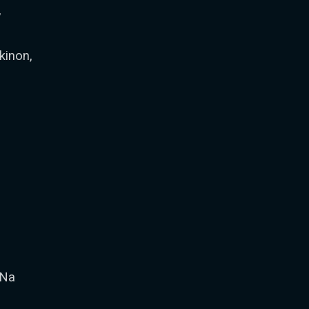
,
kinon,
nNa