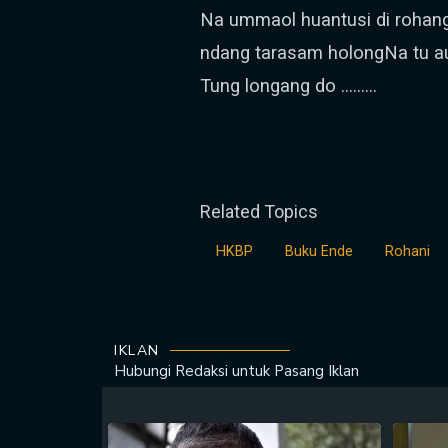
Na ummaol huantusi di rohang
ndang tarasam holongNa tu a
Tung longang do ………
Related Topics
HKBP
Buku Ende
Rohani
IKLAN
Hubungi Redaksi untuk
Pasang Iklan