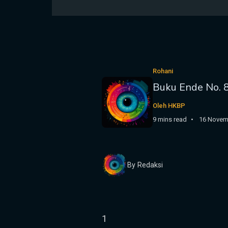
Rohani
Buku Ende No. 
Oleh HKBP
9 mins read
16 Novem
By Redaksi
1