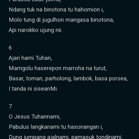
Ndang tuk na binotona tu hahomion i,
Molo tung di jugulhon mangasa binotona,
Api narokko ujung nii.
6
Ajari hami Tuhan,
Marngolu haserepon marroha na turut,
Basar, toman, parholong, lambok, basa porsea,
I tanda ni siseanMi.
7
O Jesus Tuhannami,
Pabulus langkanami tu hasonangan i,
Dung jumpang ajalnami, pamasuk tondinami,