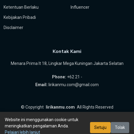
Ketentuan Berlaku
Influencer
Kebijakan Pribadi
Disclaimer
Kontak Kami
Menara Prima lt 18, Lingkar Mega Kuningan Jakarta Selatan
Phone:
+62 21 -
Email:
lirikanmu.com@gmail.com
©
Copyright
lirikanmu.com
All Rights Reserved
by
Hartanta ID
Website ini menggunakan cookie untuk
meningkatkan pengalaman Anda.
Setuju
Tolak
Pelajari lebih lanjut