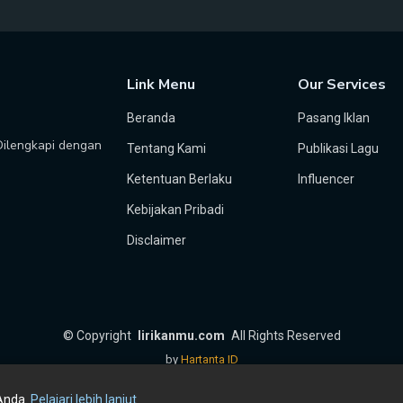
Link Menu
Our Services
Beranda
Pasang Iklan
 Dilengkapi dengan
Tentang Kami
Publikasi Lagu
Ketentuan Berlaku
Influencer
Kebijakan Pribadi
Disclaimer
©
Copyright
lirikanmu.com
All Rights Reserved
by
Hartanta ID
Anda.
Pelajari lebih lanjut