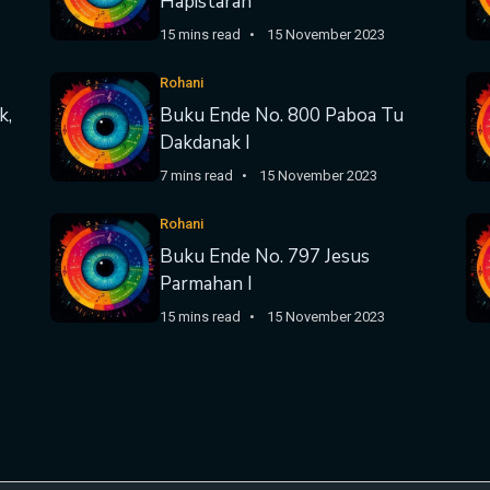
Hapistaran
15 mins read
15 November 2023
Rohani
k,
Buku Ende No. 800 Paboa Tu
Dakdanak I
7 mins read
15 November 2023
Rohani
Buku Ende No. 797 Jesus
Parmahan I
15 mins read
15 November 2023