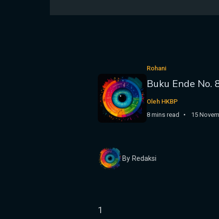
Rohani
Buku Ende No. 
Oleh HKBP
8 mins read
15 Novem
By Redaksi
1