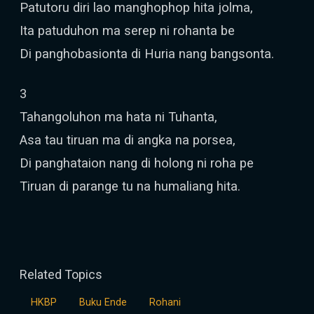
Patutoru diri lao manghophop hita jolma,
Ita patuduhon ma serep ni rohanta be
Di panghobasionta di Huria nang bangsonta.
3
Tahangoluhon ma hata ni Tuhanta,
Asa tau tiruan ma di angka na porsea,
Di panghataion nang di holong ni roha pe
Tiruan di parange tu na humaliang hita.
Related Topics
HKBP
Buku Ende
Rohani