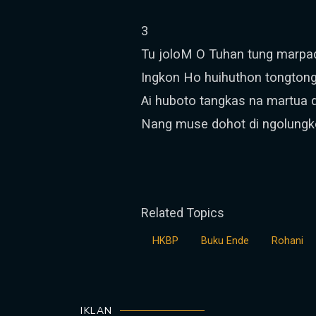
3
Tu joloM O Tuhan tung marpa
Ingkon Ho huihuthon tongton
Ai huboto tangkas na martua 
Nang muse dohot di ngolungk
Related Topics
HKBP
Buku Ende
Rohani
IKLAN