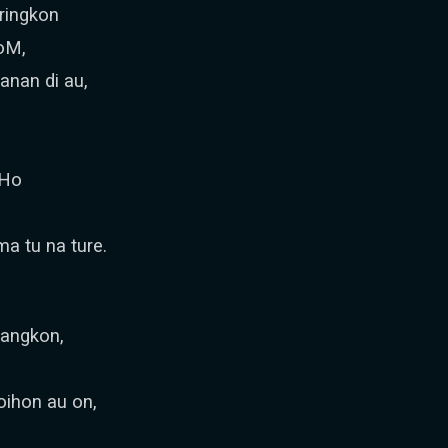
ringkon
oM,
nan di au,
 Ho
a tu na ture.
hangkon,
ihon au on,