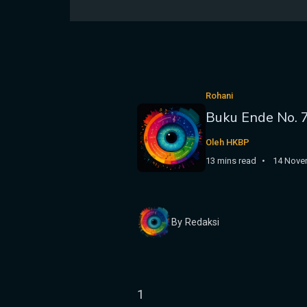
Rohani
Buku Ende No. 
Oleh HKBP
13 mins read
14 Nove
By Redaksi
1