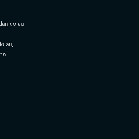
dan do au
g
do au,
on.