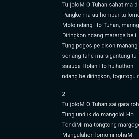
Tu joloM O Tuhan sahat ma di
Pangke ma au hombar tu lom
Molo ndang Ho Tuhan, maringa
Diringkon ndang mararga be i.
Tung pogos pe dison manang
sonang tahe marsigantung tu
sasude Holan Ho huihuthon
ndang be diringkon, togutogu m
2
Tu joloM O Tuhan sai gara ro
Tung unduk do mangoloi Ho
TondiMi ma tongtong margogo
Mangulahon lomo ni rohaM.