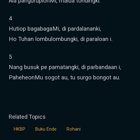
Ala pangurupionMi, malua tondingki.
4
Hutiop bagabagaMi, di pardalananki,
Ho Tuhan lombulombungki, di paraloan i.
5
Nang busuk pe pamatangki, di parbandaan i,
PaheheonMu sogot au, tu surgo bongot au.
Related Topics
HKBP
Buku Ende
Rohani