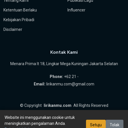
Tentang Kami
Publikasi Lagu
Ketentuan Berlaku
Influencer
Kebijakan Pribadi
Disclaimer
Kontak Kami
Menara Prima lt 18, Lingkar Mega Kuningan Jakarta Selatan
Phone:
+62 21 -
Email:
lirikanmu.com@gmail.com
©
Copyright
lirikanmu.com
All Rights Reserved
by
Hartanta ID
Website ini menggunakan cookie untuk
meningkatkan pengalaman Anda.
Setuju
Tolak