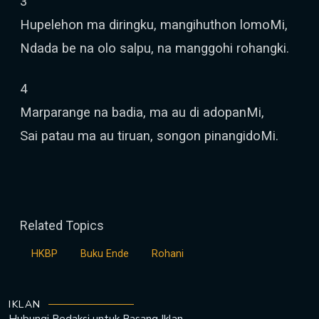
3
Hupelehon ma diringku, mangihuthon lomoMi,
Ndada be na olo salpu, na manggohi rohangki.
4
Marparange na badia, ma au di adopanMi,
Sai patau ma au tiruan, songon pinangidoMi.
Related Topics
HKBP
Buku Ende
Rohani
IKLAN