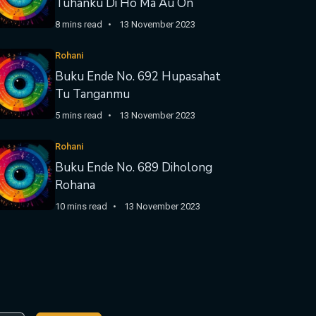
Tuhanku Di Ho Ma Au On
8 mins read
13 November 2023
Rohani
Buku Ende No. 692 Hupasahat
Tu Tanganmu
5 mins read
13 November 2023
Rohani
Buku Ende No. 689 Diholong
Rohana
10 mins read
13 November 2023