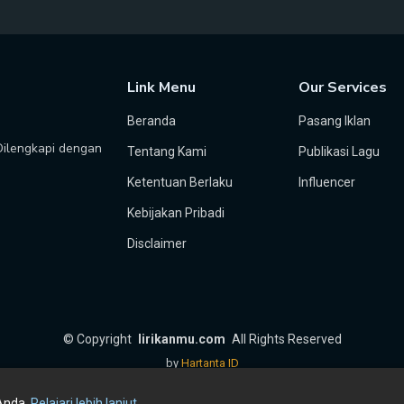
Link Menu
Our Services
Beranda
Pasang Iklan
 Dilengkapi dengan
Tentang Kami
Publikasi Lagu
Ketentuan Berlaku
Influencer
Kebijakan Pribadi
Disclaimer
©
Copyright
lirikanmu.com
All Rights Reserved
by
Hartanta ID
Anda.
Pelajari lebih lanjut