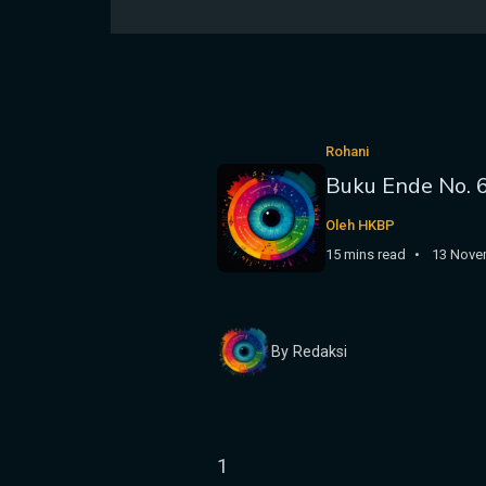
Rohani
Buku Ende No. 6
Oleh HKBP
15 mins read
13 Nove
By Redaksi
1