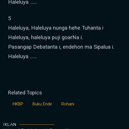
Haleluya ……
5
Haleluya, Haleluya nunga hehe Tuhanta i
Haleluya, haleluya puji goarNa i.
Pasangap Debatanta i, endehon ma Sipalua i.
Haleluya ……
Related Topics
HKBP
Buku Ende
Rohani
IKLAN