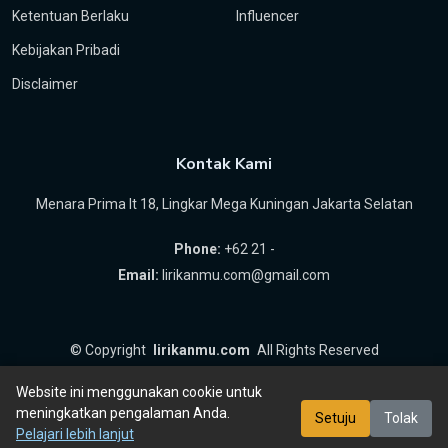
Ketentuan Berlaku
Influencer
Kebijakan Pribadi
Disclaimer
Kontak Kami
Menara Prima lt 18, Lingkar Mega Kuningan Jakarta Selatan
Phone:
+62 21 -
Email:
lirikanmu.com@gmail.com
©
Copyright
lirikanmu.com
All Rights Reserved
by
Hartanta ID
Website ini menggunakan cookie untuk
meningkatkan pengalaman Anda.
Setuju
Tolak
Pelajari lebih lanjut