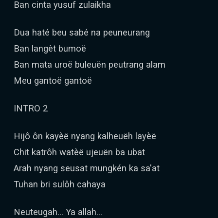
Ban cinta yusuf zulaikha
Dua haté beu sabé na peuneurang
Ban langèt bumoë
Ban mata uroë buleuën peutrang alam
Meu gantoë gantoë
INTRO 2
Hijô ôn kayèë nyang kalheuëh layèë
Chit katrôh watèë ujeuën ba ubat
Arah nyang seusat mungkén ka sa'at
Tuhan bri sulôh cahaya
Neuteugah... Ya allah...