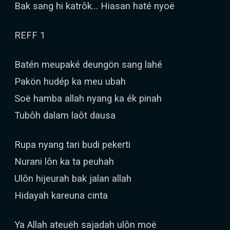
Bak sang hi katrôk... Hiasan haté nyoë
REFF 1
Batén meupaké deungön sang lahé
Pakön hudép ka meu ubah
Soë hamba allah nyang ka ék pinah
Tubôh dalam laôt dausa
Rupa nyang tari budi pekerti
Nurani lôn ka ta peuhah
Ulôn hijeurah bak jalan allah
Hidayah kareuna cinta
Ya Allah ateuëh sajadah ulôn moë