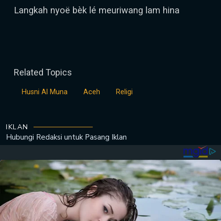
Langkah nyoë bèk lé meuriwang lam hina
Related Topics
Husni Al Muna
Aceh
Religi
IKLAN
Hubungi Redaksi untuk
Pasang Iklan