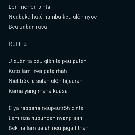
Lôn mohon pinta
Neubuka haté hamba keu ulôn nyoë
Beu saban rasa
REFF 2
Ujeuën ta peu gléh ta peu putéh
Kutö lam jiwa gata rhah
Niët bèk lé salah ulôn hijeurah
Karna yang maha kuasa
Ë ya rabbana neupeutrôh cinta
Lam riza hubungan nyang sah
Bek na lam salah neu jaga fitnah