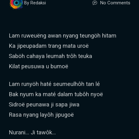
No Comments
By Redaksi
Lam ruweuëng awan nyang teungöh hitam
Ka jipeupadam trang mata uroë
Saböh cahaya leumah trôh teuka
Kilat peusuwa u bumoë
Lam runyöh haté seumeulhôh tan lé
Bak nyum ka maté dalam tubôh nyoë
Sidroë peunawa ji sapa jiwa
Rasa nyang layôh jipugoë
Nurani... Ji tawôk...