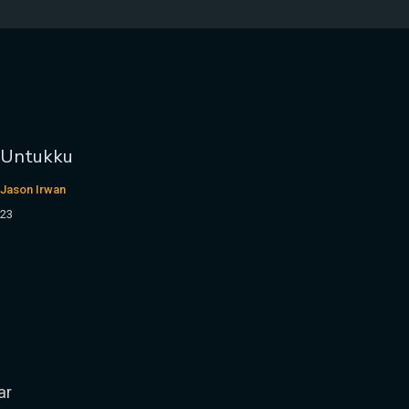
a Untukku
 Jason Irwan
023
ar