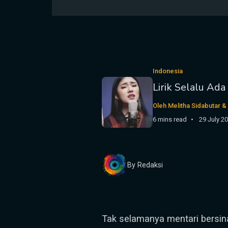
Indonesia
Lirik Selalu Ad
Oleh Melitha Sidabutar &
6 mins read
29 July 2
By Redaksi
Tak selamanya mentari bersin