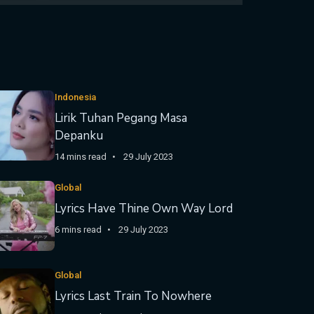
Indonesia
Lirik Tuhan Pegang Masa
Depanku
14 mins read
29 July 2023
Global
Lyrics Have Thine Own Way Lord
6 mins read
29 July 2023
Global
Lyrics Last Train To Nowhere