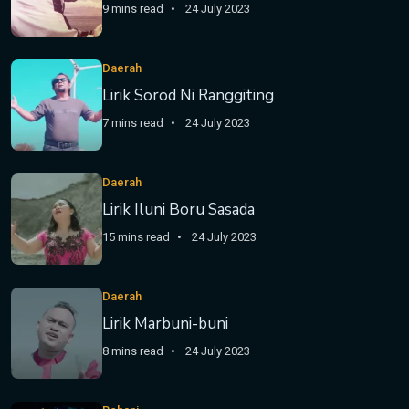
9 mins read
24 July 2023
Daerah
Lirik Sorod Ni Ranggiting
7 mins read
24 July 2023
Daerah
Lirik Iluni Boru Sasada
15 mins read
24 July 2023
Daerah
Lirik Marbuni-buni
8 mins read
24 July 2023