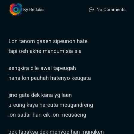
No Comments
By Redaksi
Lon tanom gaseh sipeunoh hate
tapi oeh akhe mandum sia sia
sengkira dile awai tapeugah
hana lon peuhah hatenyo keugata
jino gata dek kana yg laen
ureung kaya hareuta meugandreng
lon sadar han eik lon meusaeng
bek tapaksa dek menyoe han mungken