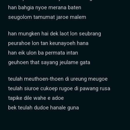
han bahgia nyoe merana baten
seugolom tamumat jaroe malem
han mungken hai dek laot lon seubrang
peurahoe lon tan keunayoeh hana
han eik ulon ba permata intan
geuhoen that sayang jeulame gata
teulah meuthoen-thoen di ureung meugoe
teulah siuroe cukoep rugoe di pawang rusa
tapike dile wahe e adoe
bek teulah dudoe hanale guna