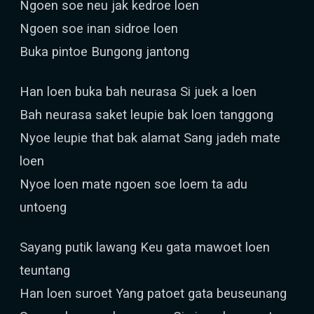
Ngoen soe neu jak kedroe loen
Ngoen soe inan sidroe loen
Buka pintoe Bungong jantong
Han loen buka bah neurasa Si juek a loen
Bah neurasa saket leupie bak loen tanggong
Nyoe leupie that bak alamat Sang jadeh mate
loen
Nyoe loen mate ngoen soe loem ta adu
untoeng
Sayang putik lawang Keu gata mawoet loen
teuntang
Han loen suroet Yang patoet gata beuseunang