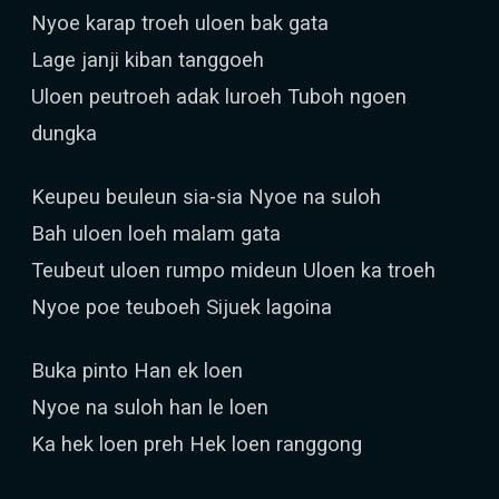
Nyoe karap troeh uloen bak gata
Lage janji kiban tanggoeh
Uloen peutroeh adak luroeh Tuboh ngoen
dungka
Keupeu beuleun sia-sia Nyoe na suloh
Bah uloen loeh malam gata
Teubeut uloen rumpo mideun Uloen ka troeh
Nyoe poe teuboeh Sijuek lagoina
Buka pinto Han ek loen
Nyoe na suloh han le loen
Ka hek loen preh Hek loen ranggong