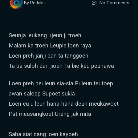
No Comments
By Redaksi
Seunja leukang ujeun ji troeh
Malam ka troeh Leupie loen raya
Loen preh janji ban ta tanggoeh
Ta ba suloh dari jioeh Ta bie keu peunawa
Loen preh beuleun sia-sia Buleun teutoep
awan saloep Supoet sukla
Loen eu u leun hana-hana deuh meukawoet
Pat meusangkoet Ureng jak mita
Saba siat dang loen kayoeh