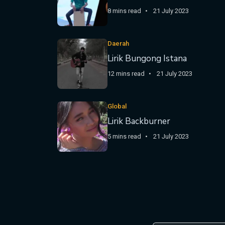
8 mins read
21 July 2023
Daerah
Lirik Bungong Istana
12 mins read
21 July 2023
Global
Lirik Backburner
5 mins read
21 July 2023