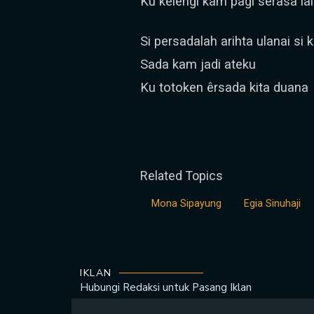
Ku kelêngi kam pagi serasa la
Si persadalah arihta ulanai si k
Sada kam jadi ateku
Ku totoken êrsada kita duana
Related Topics
Mona Sipayung
Egia Sinuhaji
IKLAN
Hubungi Redaksi untuk
Pasang Iklan