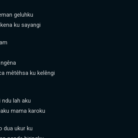
teman geluhku
 kena ku sayangi
kam
e ngêna
ca mêtêhsa ku kelêngi
i ndu lah aku
i aku mama karoku
o dua ukur ku