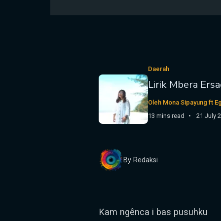
Daerah
Lirik Mbera Ers
Oleh Mona Sipayung ft Eg
13 mins read
21 July 
By Redaksi
Kam ngênca i bas pusuhku