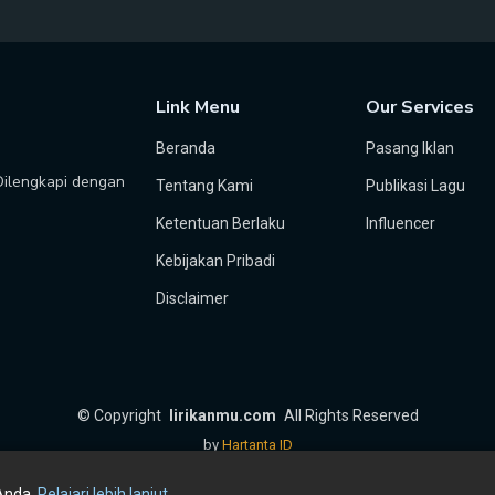
Link Menu
Our Services
Beranda
Pasang Iklan
 Dilengkapi dengan
Tentang Kami
Publikasi Lagu
Ketentuan Berlaku
Influencer
Kebijakan Pribadi
Disclaimer
©
Copyright
lirikanmu.com
All Rights Reserved
by
Hartanta ID
Anda.
Pelajari lebih lanjut