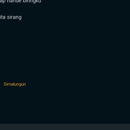
lap nande biringku
ita sirang
Simalungun