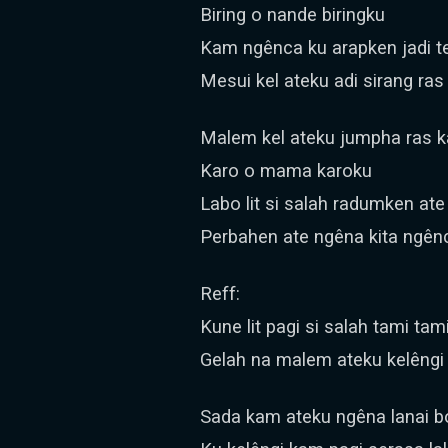
Biring o nande biringku
Kam ngênca ku arapken jadi 
Mesui kel ateku adi sirang ras
Malem kel ateku jumpha ras 
Karo o mama karoku
Labo lit si salah radumken at
Perbahen ate ngêna kita ngên
Reff:
Kune lit pagi si salah tami tam
Gelah na malem ateku kelêng
Sada kam ateku ngêna lanai b