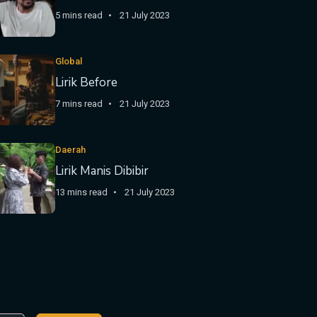
5 mins read
21 July 2023
Global
Lirik Before
7 mins read
21 July 2023
Daerah
Lirik Manis Dibibir
13 mins read
21 July 2023