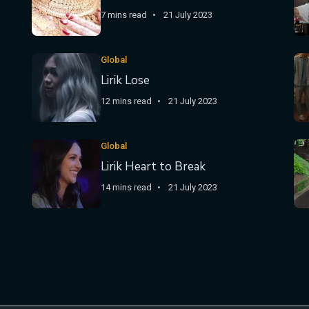
7 mins read
21 July 2023
Global
Lirik Lose
12 mins read
21 July 2023
Global
Lirik Heart to Break
14 mins read
21 July 2023