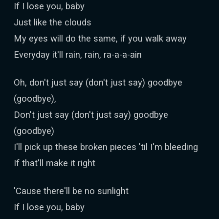
If I lose you, baby
Just like the clouds
My eyes will do the same, if you walk away
Everyday it'll rain, rain, ra-a-a-ain
Oh, don't just say (don't just say) goodbye
(goodbye),
Don't just say (don't just say) goodbye
(goodbye)
I'll pick up these broken pieces 'til I'm bleeding
If that'll make it right
'Cause there'll be no sunlight
If I lose you, baby