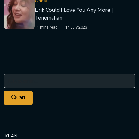
Global
Lirik Could I Love You Any More |
Terjemahan
11 mins read
14 July 2023
Cari
IKLAN