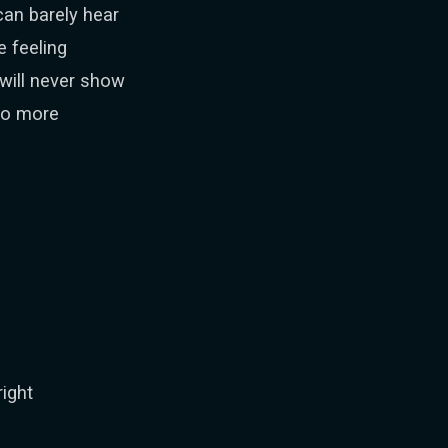
can barely hear
e feeling
 will never show
 no more
right