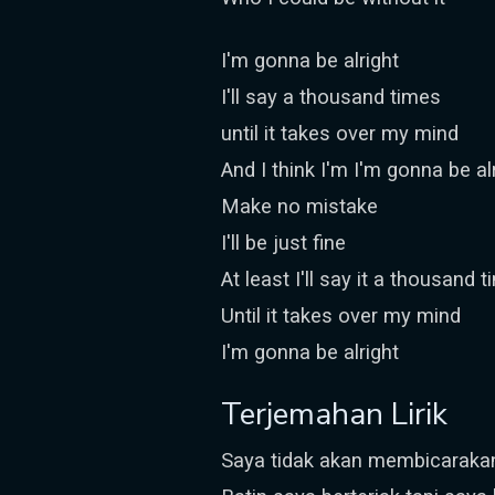
I'm gonna be alright
I'll say a thousand times
until it takes over my mind
And I think I'm I'm gonna be al
Make no mistake
I'll be just fine
At least I'll say it a thousand 
Until it takes over my mind
I'm gonna be alright
Terjemahan Lirik
Saya tidak akan membicaraka