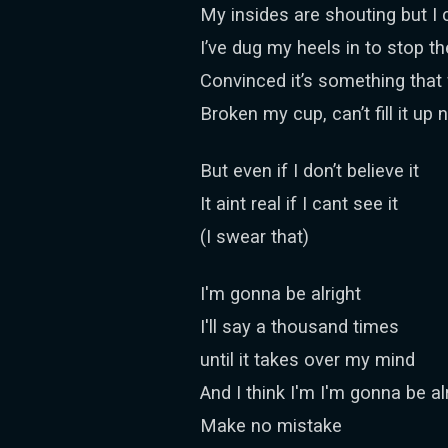
My insides are shouting but I 
I’ve dug my heels in to stop th
Convinced it’s something that
Broken my cup, can’t fill it up
But even if I don’t believe it
It aint real if I cant see it
(I swear that)
I'm gonna be alright
I'll say a thousand times
until it takes over my mind
And I think I'm I'm gonna be al
Make no mistake