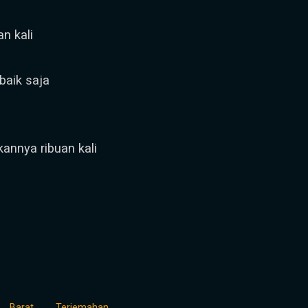
n kali
baik saja
annya ribuan kali
Barat
Terjemahan