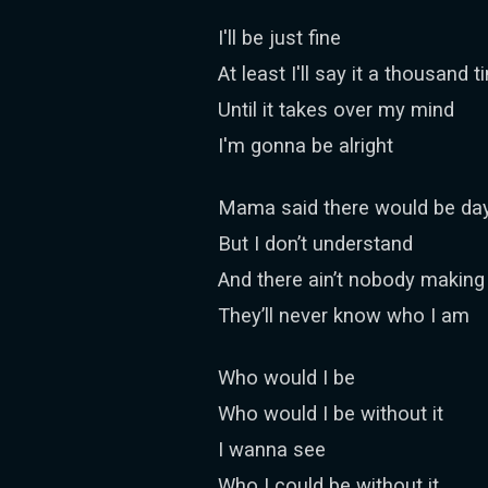
I'll be just fine
At least I'll say it a thousand 
Until it takes over my mind
I'm gonna be alright
Mama said there would be days
But I don’t understand
And there ain’t nobody makin
They’ll never know who I am
Who would I be
Who would I be without it
I wanna see
Who I could be without it