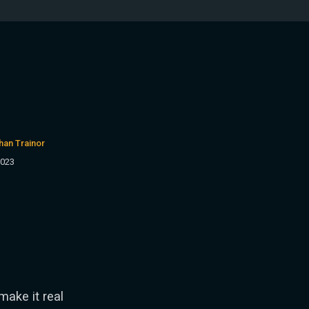
han Trainor
2023
make it real