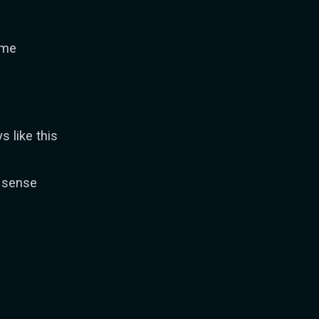
time
 like this
g sense