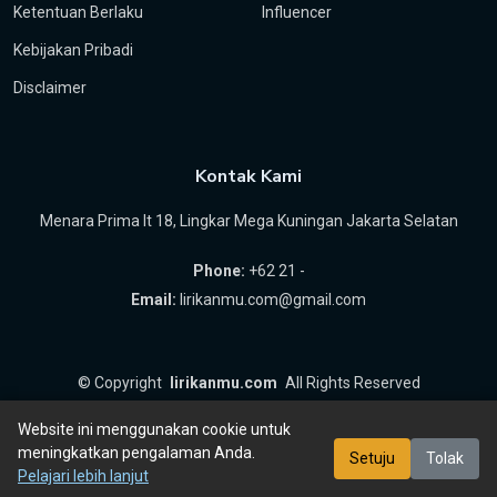
Ketentuan Berlaku
Influencer
Kebijakan Pribadi
Disclaimer
Kontak Kami
Menara Prima lt 18, Lingkar Mega Kuningan Jakarta Selatan
Phone:
+62 21 -
Email:
lirikanmu.com@gmail.com
©
Copyright
lirikanmu.com
All Rights Reserved
by
Hartanta ID
Website ini menggunakan cookie untuk
meningkatkan pengalaman Anda.
Setuju
Tolak
Pelajari lebih lanjut