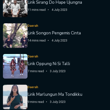
Lirik Sirang Do Hape Ujungna
11 mins read
4 July 2023
Daerah
Lirik Songon Pengemis Cinta
14 mins read
4 July 2023
Daerah
Lirik Oppung Ni Si Talli
7 mins read
3 July 2023
Daerah
Lirik Marlungun Ma Tondikku
9 mins read
3 July 2023