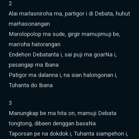
2
Alai marlasniroha ma, partigor i di Debata, huhut
marhasonangan
Marolopolop ma sude, girgir mamujimuji be,
marroha hatorangan
Endehon Debatanta i, sai puji ma goarNa i,
pasangap ma Ibana
Patigor ma dalanna i, na sian halongonan i,
Tuhanta do Ibana
3
Manungkap be ma hita on, mamuji Debata
tongtong, dibaen denggan basaNa
Taporsan pe na dokdok i, Tuhanta siampehon i,