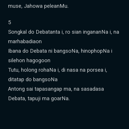
muse, Jahowa peleanMu.
5
Songkal do Debatanta i, ro sian ingananNa i, na
marhabadiaon
Ibana do Debata ni bangsoNa, hinophopNa i
silehon hagogoon
Tutu, holong rohaNa i, di nasa na porsea i,
ditatap do bangsoNa
Antong sai tapasangap ma, na sasadasa
Debata, tapuji ma goarNa.