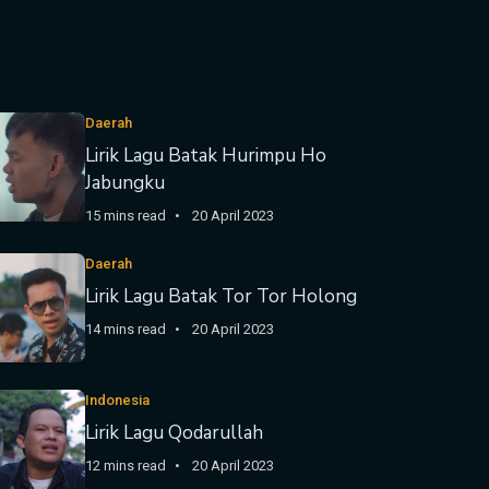
Daerah
Lirik Lagu Batak Hurimpu Ho
Jabungku
15 mins read
20 April 2023
Daerah
Lirik Lagu Batak Tor Tor Holong
14 mins read
20 April 2023
Indonesia
Lirik Lagu Qodarullah
12 mins read
20 April 2023