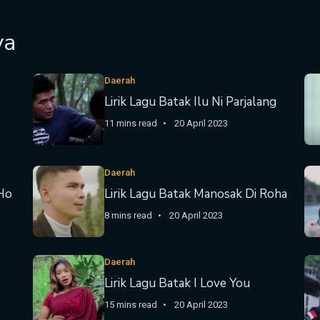
ya
Daerah
Lirik Lagu Batak Ilu Ni Parjalang
11 mins read
20 April 2023
Daerah
 Ho
Lirik Lagu Batak Manosak Di Roha
8 mins read
20 April 2023
Daerah
Lirik Lagu Batak I Love You
15 mins read
20 April 2023