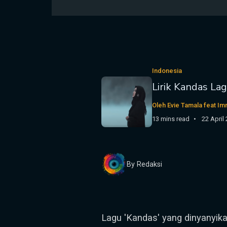
Indonesia
Lirik Kandas La
Oleh Evie Tamala feat I
13 mins read
22 April
By Redaksi
Lagu 'Kandas' yang dinyanyik