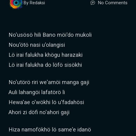
No Comments
By Redaksi
No'usösö hili Bano möi'do mukoli
Nou'ötö nasi u'olangisi
Lö irai falukha khögu harazaki
Lö irai falukha do löfö sisökhi
No'utörö riri we'amöi manga gaji
Auli lahangöi lafatörö li
Hewa'ae o'wökhi lö u'fadahösi
Ahori zi döfi no'ahori gaji
Hiza namofökhö lö same'e idanö