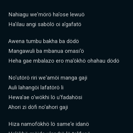
Nahiagu we'mörö ha'ose lewuö
Ha'ilau angi sabölö oi a'gafatö
Awena tumbu bakha ba dödö
Mangawuli ba mbanua omasi'ö
Heha gae mbalazo ero ma'ökhö ohahau dödö
No'utörö riri we'amöi manga gaji
Auli lahangöi lafatörö li
Hewa'ae o'wökhi lö u'fadahösi
Ahori zi döfi no'ahori gaji
Hiza namofökhö lö same'e idanö