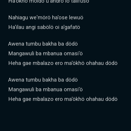
Ha'ökhö möido u'andrö lö talifusö
Nahiagu we'mörö ha'ose lewuö
Ha'ilau angi sabölö oi a'gafatö
Awena tumbu bakha ba dödö
Mangawuli ba mbanua omasi'ö
Heha gae mbalazo ero ma'ökhö ohahau dödö
Awena tumbu bakha ba dödö
Mangawuli ba mbanua omasi'ö
Heha gae mbalazo ero ma'ökhö ohahau dödö