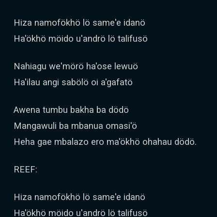
Hiza namofökhö lö same'e idanö
Ha'ökhö möido u'andrö lö talifusö
Nahiagu we'mörö ha'ose lewuö
Ha'ilau angi sabölö oi a'gafatö
Awena tumbu bakha ba dödö
Mangawuli ba mbanua omasi'ö
Heha gae mbalazo ero ma'ökhö ohahau dödö.
REEF:
Hiza namofökhö lö same'e idanö
Ha'ökhö möido u'andrö lö talifusö