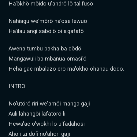
Ha'ökhö möido u'andrö lö talifusö
Nahiagu we'mörö ha'ose lewuö
Ha'ilau angi sabölö oi a'gafatö
Awena tumbu bakha ba dödö
Mangawuli ba mbanua omasi'ö
Heha gae mbalazo ero ma'ökhö ohahau dödö.
INTRO
No'utörö riri we'amöi manga gaji
Auli lahangöi lafatörö li
Hewa'ae o'wökhi lö u'fadahösi
Ahori zi döfi no'ahori gaji