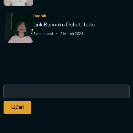
Daerah
Lirik Burionku Dohot Ilukki
5 mins read
2 March 2024
Cari