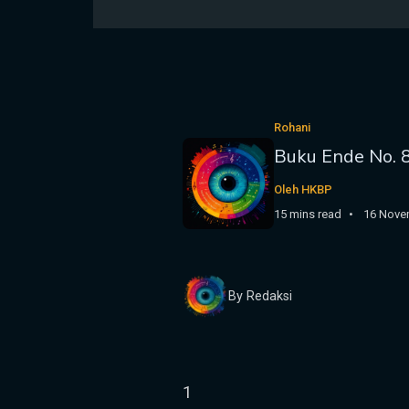
Rohani
Buku Ende No. 
Oleh HKBP
15 mins read
16 Nove
By Redaksi
1