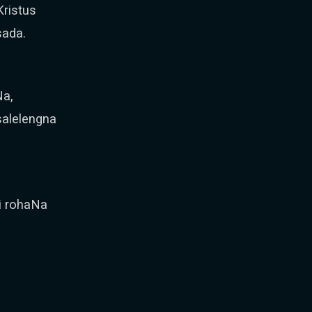
ristus
sada.
Na,
salelengna
i rohaNa