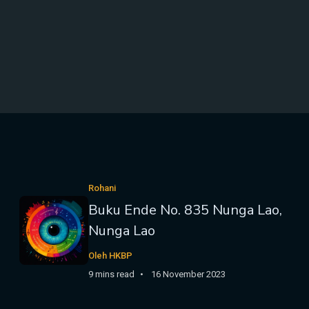
Rohani
Buku Ende No. 835 Nunga Lao,
Nunga Lao
Oleh HKBP
9 mins read
16 November 2023