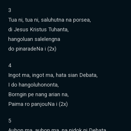
3
Tua ni, tua ni, saluhutna na porsea,
di Jesus Kristus Tuhanta,
hangoluan salelengna
do pinaradeNa i (2x)
4
Ingot ma, ingot ma, hata sian Debata,
I do hangoluhononta,
Borngin pe nang arian na,
Paima ro panjouNa i (2x)
5
Auhon ma, auhon ma, na nidok ni Debata,