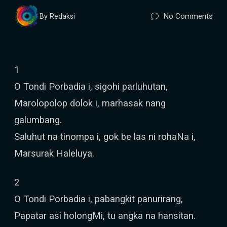
No Comments
By Redaksi
1
O Tondi Porbadia i, sigohi parluhutan,
Marolopolop dolok i, marhasak nang
galumbang.
Saluhut na tinompa i, gok be las ni rohaNa i,
Marsurak Haleluya.
2
O Tondi Porbadia i, pabangkit panurirang,
Papatar asi holongMi, tu angka na hansitan.