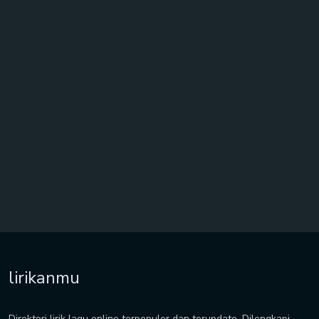
lirikanmu
Direktori lirik lagu online terpopuler dan terupdate. Dilengkapi