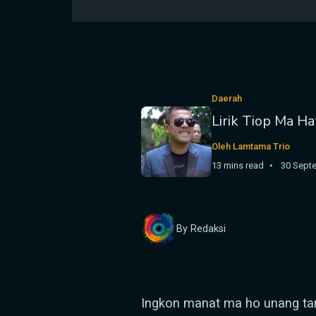
Daerah
Lirik Tiop Ma H
Oleh Lamtama Trio
13 mins read
30 Sept
By Redaksi
Ingkon manat ma ho unang tar