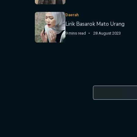
Daerah
Lirik Basarok Mato Urang
9 mins read
28 August 2023