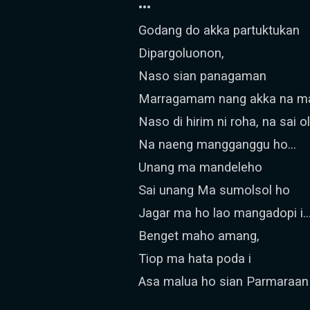
•••
Godang do akka partuktukan
Dipargoluonon,
Naso sian panagaman
Marragamam nang akka na m
Naso di hirim ni roha, na sai o
Na naeng mangganggu ho...
Unang ma mandeleho
Sai unang Ma sumolsol ho
Jagar ma ho lao mangadopi i..
Benget maho amang,
Tiop ma hata poda i
Asa malua ho sian Parmaraan 