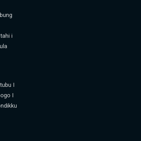
obung
ahi i
ula
tubu I
gogo I
ondikku