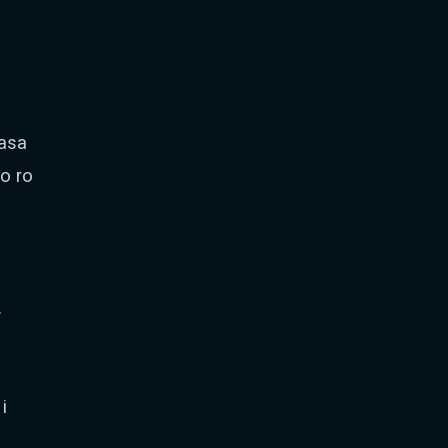
asa
lo ro
.
i