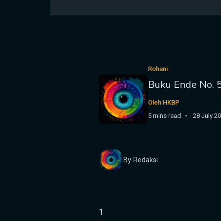
Rohani
Buku Ende No. 
Oleh HKBP
5 mins read
28 July 2
By Redaksi
1