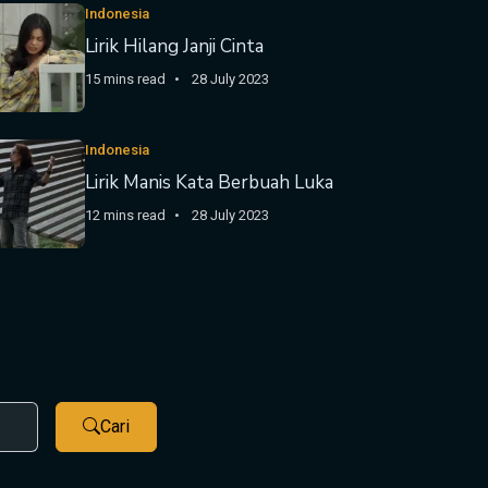
Indonesia
Lirik Hilang Janji Cinta
15 mins read
28 July 2023
Indonesia
Lirik Manis Kata Berbuah Luka
12 mins read
28 July 2023
Cari