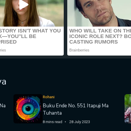
ya
Rohani
 Na
Buku Ende No. 551 Itapuji Ma
Tuhanta
8 mins read
28 July 2023