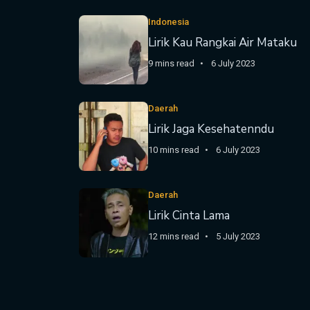
Indonesia
Lirik Kau Rangkai Air Mataku
9 mins read
6 July 2023
Daerah
Lirik Jaga Kesehatenndu
10 mins read
6 July 2023
Daerah
Lirik Cinta Lama
12 mins read
5 July 2023