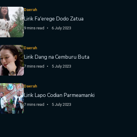
Daerah
Lirik Fa'erege Dodo Zatua
9 mins read
6 July 2023
Daerah
Lirik Dang na Cemburu Buta
7 mins read
5 July 2023
Daerah
Lirik Lapo Codian Parmeamanki
7 mins read
5 July 2023