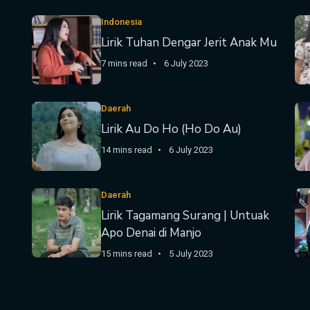
Indonesia
Lirik Tuhan Dengar Jerit Anak Mu
7 mins read
6 July 2023
Daerah
Lirik Au Do Ho (Ho Do Au)
14 mins read
6 July 2023
Daerah
Lirik Tagamang Surang | Untuak
Apo Denai di Manjo
15 mins read
5 July 2023