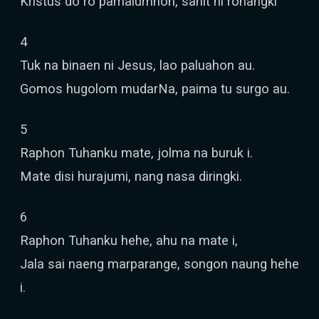
Kristus do ro pamalumhon, sahit ni rohangki
4
Tuk na binaen ni Jesus, lao paluahon au.
Gomos hugolom mudarNa, paima tu surgo au.
5
Raphon Tuhanku mate, jolma na buruk i.
Mate disi hurajumi, nang nasa diringki.
6
Raphon Tuhanku hehe, ahu na mate i,
Jala sai naeng marparange, songon naung hehe
i.