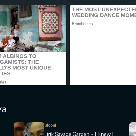
ya
Global
Lirik Savage Garden ~ I Knew I