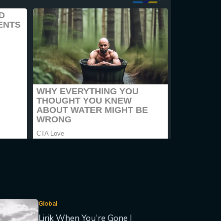
Global
Lirik When You're Gone |