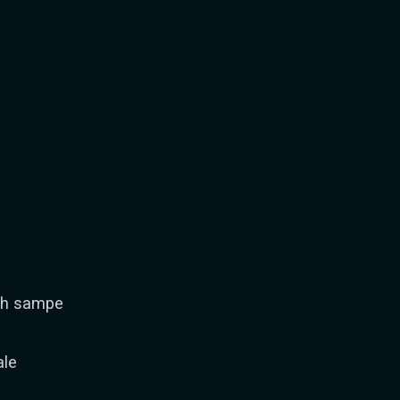
sah sampe
ale