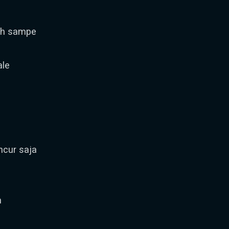
sah sampe
ale
ncur saja
h