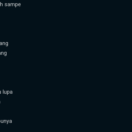
sah sampe
ang
ang
 lupa
h
punya