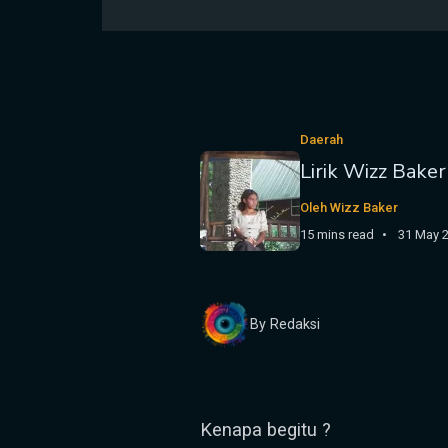
Daerah
Lirik Wizz Bake
Oleh Wizz Baker
15 mins read
31 May 
By Redaksi
Kenapa begitu ?