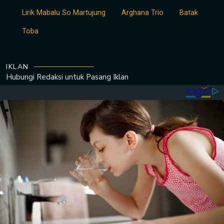
Lirik Mabalu So Martujung
Arghana Trio
Batak
Toba
IKLAN
Hubungi Redaksi untuk
Pasang Iklan