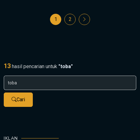
1
2
13
hasil pencarian untuk
"toba"
Cari
IKLAN