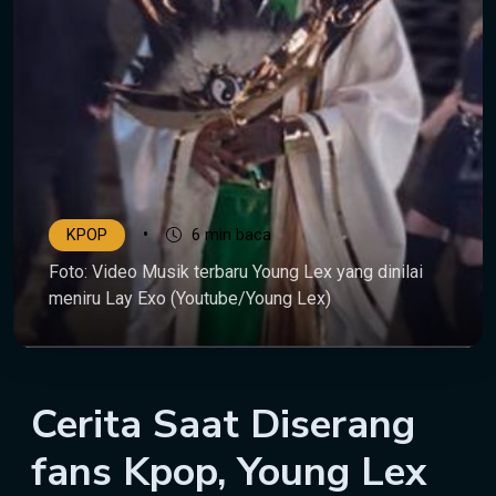
•
KPOP
6 min baca
Foto: Video Musik terbaru Young Lex yang dinilai
meniru Lay Exo (Youtube/Young Lex)
Cerita Saat Diserang
fans Kpop, Young Lex