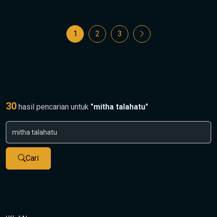
1
2
3
30
hasil pencarian untuk
"mitha talahatu"
Cari